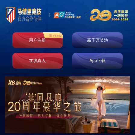
首页
走进k8凯发
业务