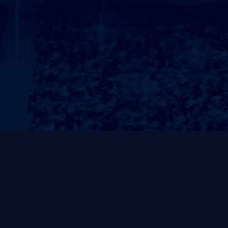
SICHUAN ZHONGKANG BEILI SPORTS GOODS CO.,LTD.
1、运动部件的保养：
2、运动部件的运动间隙：
3、紧固件的防松：